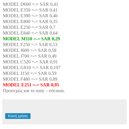
MODEL D600
=-= SAR 0,41
MODEL E350
=-= SAR 0,41
MODEL E390
=-= SAR 0,46
MODEL E800
=-= SAR 0,35
MODEL E250
=-= SAR 0,7
MODEL E840
=-= SAR 0,64
MODEL M110
=-= SAR 0,29
MODEL F250
=-= SAR 0,53
MODEL J600
=-= SAR 0,58
MODEL J700
=-= SAR 0,49
MODEL C520
=-= SAR 0,91
MODEL G810
=-= SAR 0,197
MODEL J150
=-= SAR 0,59
MODEL F480
=-= SAR 0,89
MODEL E251
=-= SAR 0,95
Προσεχώς
και το
sony
–
ericsson
.
Κοινή χρήση