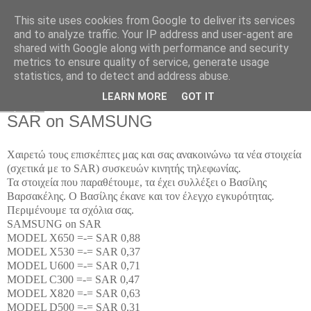
This site uses cookies from Google to deliver its services
and to analyze traffic. Your IP address and user-agent are
shared with Google along with performance and security
metrics to ensure quality of service, generate usage
statistics, and to detect and address abuse.
▼
LEARN MORE
GOT IT
Τρίτη
SAR on SAMSUNG
Χαιρετώ τους επισκέπτες μας και σας ανακοινώνω τα νέα στοιχεία
(σχετικά με το
SAR
) συσκευών κινητής τηλεφωνίας.
Τα στοιχεία που παραθέτουμε, τα έχει συλλέξει
ο Βασίλης
Βαρσακέλης. Ο Βασίλης έκανε και τον έλεγχο εγκυρότητας.
Περιμένουμε τα σχόλια σας.
SAMSUNG on SAR
MODEL X650
=-= SAR 0,88
MODEL X530
=-= SAR 0,37
MODEL U600
=-= SAR 0,71
MODEL C300
=-= SAR 0,47
MODEL X820
=-= SAR 0,63
MODEL D500
=-= SAR 0,31