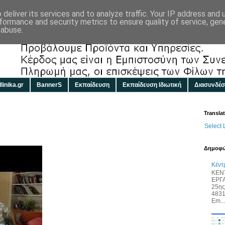
deliver its services and to analyze traffic. Your IP address and
formance and security metrics to ensure quality of service, ge
 abuse.
linika.gr
BannerS
Εκπαίδευση
Εκπαίδευση Ιδιωτική
Διασυνδέσ
Transla
Select
Δημοφιλ
Κέντ
ΚΕΝ
ΕΡΓ
25ης
4831
Em...