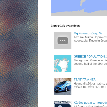
Δημοφιλείς αναρτήσεις
Μη Καταπιστεύσης Με
Από τον Μικρό Παρακλητι
προστασία, Παναγία δέσποι
GREECE POPULATION: 10,
Background Greece achie
second half of the 19th cent
ΤΕΛΕΥΤΑΙΑ ΝΕΑ
Hyundai ix20: οι πρώτες
σχέδιο του νέου ix20 που 
Κέρδος μας, η εμπιστοσύν
Αξιότιμοι Φίλοι. Καλημέρ