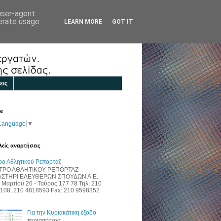
 user-agent
nerate usage
LEARN MORE
GOT IT
εις
te
 Language
▼
είς αναρτήσεις
ρο Αθλητικού Ρεπορτάζ
ΤΡΟ ΑΘΛΗΤΙΚΟΥ ΡΕΠΟΡΤΑΖ
ΑΣΤΗΡΙ ΕΛΕΥΘΕΡΩΝ ΣΠΟΥΔΩΝ Α.Ε.
 Μαρτίου 26 - Ταύρος 177 78 Τηλ: 210
108, 210 4818593 Fax: 210 9598352
Για την Κυριακάτικη έξοδο
περισσότερα...