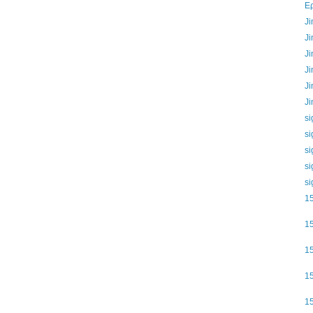
Ερ
Ji
Ji
Ji
Ji
Ji
Ji
si
si
si
si
si
1
1
1
1
1