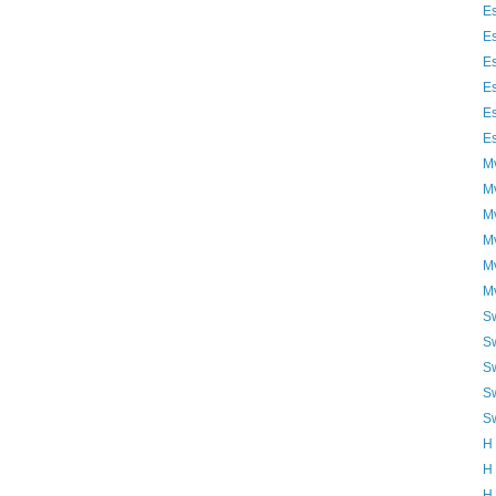
Es
Es
Es
Es
Es
Es
Μν
Μν
Μν
Μν
Μν
Μν
S
S
S
S
S
Η 
Η 
Η 