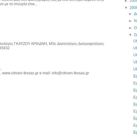
►
200
ο με τα στοιχεία επικ...
▼
200
►
Δ
►
Ν
►
Ο
▼
Σ
UK
τολόγος ΓΚΑΤΖΟΥ ΑΡΙΑΔΝΗ, MSc Διαιτολόγος-Διατροφολόγος
745832
UK
UK
UK
.
UK
ww.citroen-fessas.gr e-mail: info@citroen-fessas.gr
Ερ
Ερ
Ερ
Ερ
Ερ
Ερ
Ερ
Ερ
Ερ