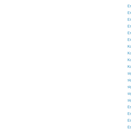
Ε
Ε
Ε
Ε
Ε
Ε
Κα
Κα
Κα
Κα
si
si
si
si
si
Es
Es
Es
Es