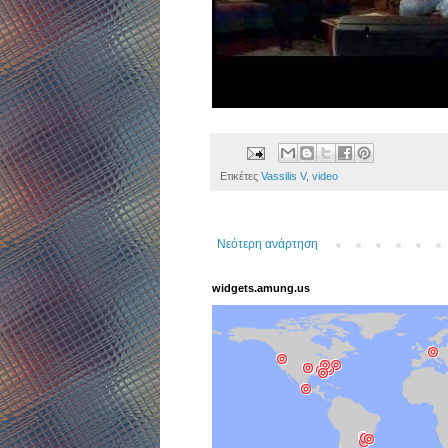
Ετικέτες
Vassilis V
,
video
Νεότερη ανάρτηση
widgets.amung.us