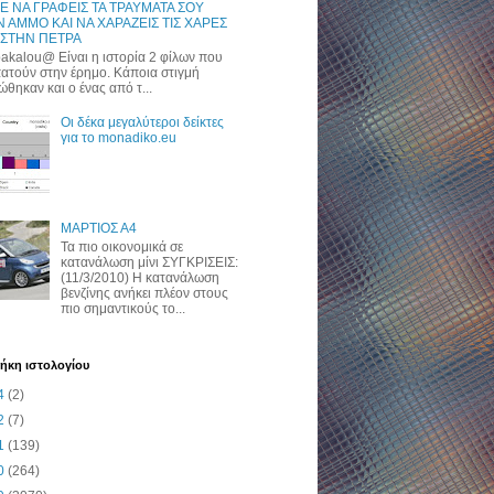
Ε ΝΑ ΓΡΑΦΕΙΣ ΤΑ ΤΡΑΥΜΑΤΑ ΣΟΥ
 ΑΜΜΟ ΚΑΙ ΝΑ ΧΑΡΑΖΕΙΣ ΤΙΣ ΧΑΡΕΣ
 ΣΤΗΝ ΠΕΤΡΑ
akalou@ Είναι η ιστορία 2 φίλων που
ατούν στην έρημο. Κάποια στιγμή
ώθηκαν και ο ένας από τ...
Οι δέκα μεγαλύτεροι δείκτες
για το monadiko.eu
ΜΑΡΤΙΟΣ Α4
Τα πιο οικονομικά σε
κατανάλωση μίνι ΣΥΓΚΡΙΣΕΙΣ:
(11/3/2010) H κατανάλωση
βενζίνης ανήκει πλέον στους
πιο σημαντικούς το...
ήκη ιστολογίου
4
(2)
2
(7)
1
(139)
0
(264)