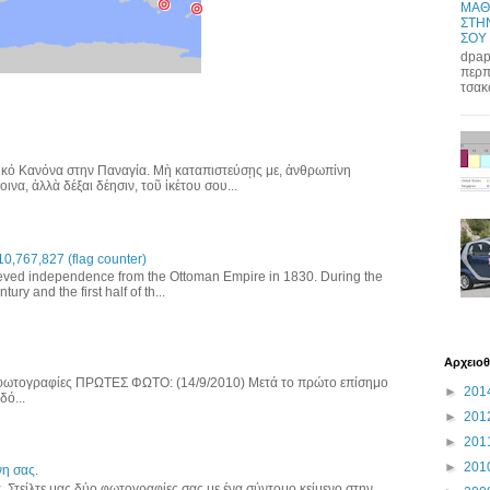
ΜΑΘ
ΣΤΗΝ
ΣΟΥ
dpap
περπ
τσακ
κό Κανόνα στην Παναγία. Μὴ καταπιστεύσῃς με, ἀνθρωπίνη
να, ἀλλὰ δέξαι δέησιν, τοῦ ἱκέτου σου...
767,827 (flag counter)
ved independence from the Ottoman Empire in 1830. During the
ury and the first half of th...
Αρχειοθ
 φωτογραφίες ΠΡΩΤΕΣ ΦΩΤΟ: (14/9/2010) Μετά το πρώτο επίσημο
►
201
δό...
►
201
►
201
►
201
η σας.
α. Στείλτε μας δύο φωτογραφίες σας με ένα σύντομο κείμενο στην