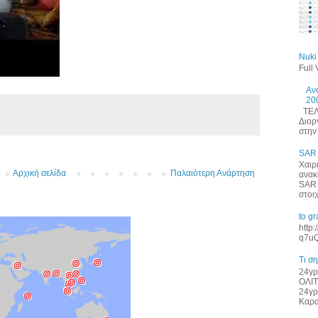
Nuki
Full
Αν
20
ΤΕΛΕ
Διορ
στην 
SAR
Χαιρ
Αρχική σελίδα
Παλαιότερη Ανάρτηση
ανακ
SAR 
στοι
to g
http
q7uQ
Τι σ
24γρ
ΟΛΙΤ
24γρ
Καρα