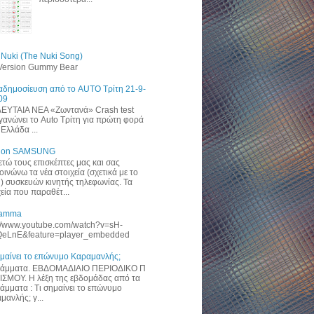
 Nuki (The Nuki Song)
 Version Gummy Bear
αδημοσίευση από το AUTO Τρίτη 21-9-
09
ΥΤΑΙΑ ΝΕΑ «Zωντανά» Crash test
γανώνει το Auto Τρίτη για πρώτη φορά
Ελλάδα ...
 on SAMSUNG
ετώ τους επισκέπτες μας και σας
οινώνω τα νέα στοιχεία (σχετικά με το
) συσκευών κινητής τηλεφωνίας. Τα
χεία που παραθέτ...
ramma
://www.youtube.com/watch?v=sH-
eLnE&feature=player_embedded
ημαίνει το επώνυμο Καραμανλής;
άμματα. ΕΒΔΟΜΑΔΙΑΙΟ ΠΕΡΙΟΔΙΚΟ Π
ΙΣΜΟΥ. Η λέξη της εβδομάδας από τα
άμματα : Τι σημαίνει το επώνυμο
μανλής; γ...