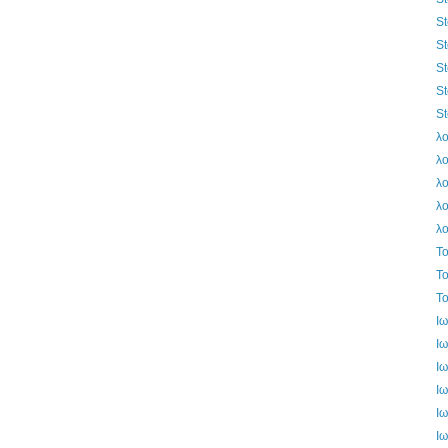
St
St
St
St
St
λο
λο
λο
λο
λο
Τ
Τ
Τ
Ι
Ι
Ι
Ι
Ι
Ι