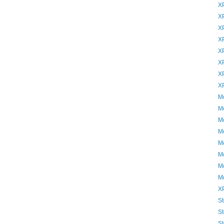
Χ
Χ
Χ
Χ
Χ
Χ
Χ
Χ
Μ
Μ
Μ
Μ
Μ
Μ
Μ
Μ
Χ
St
St
St