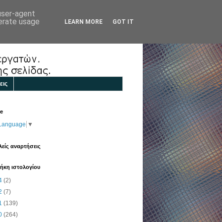
 user-agent
nerate usage
LEARN MORE
GOT IT
εις
te
 Language
▼
είς αναρτήσεις
ήκη ιστολογίου
4
(2)
2
(7)
1
(139)
0
(264)