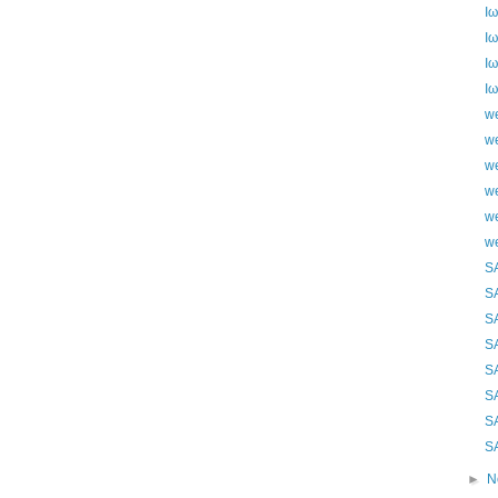
Ι
Ι
Ι
Ι
w
w
w
w
w
w
S
S
S
S
S
S
S
S
►
Ν