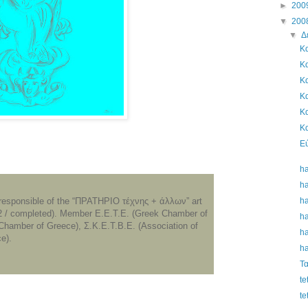
►
200
▼
200
▼
Δ
Κ
Κ
Κ
Κ
Κ
Κ
Εύ
h
h
h
y responsible of the “ΠΡΑΤΗΡΙΟ τέχνης + άλλων” art
2 / completed). Member E.E.T.E. (Greek Chamber of
h
 Chamber of Greece), Σ.K.E.T.B.E. (Association of
h
e).
h
Τ
te
te