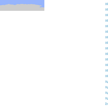
Χ
Χ
Χ
Χ
Χ
Χ
Χ
Χ
Χ
Χ
Χ
Χ
Χ
Χ
Χ
Χ
Χ
Χ
Στ