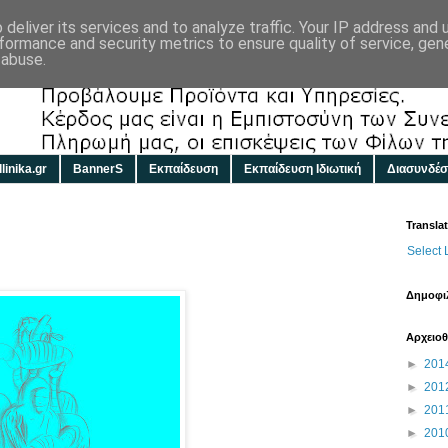
deliver its services and to analyze traffic. Your IP address and
formance and security metrics to ensure quality of service, ge
 abuse.
linika.gr
BannerS
Εκπαίδευση
Εκπαίδευση Ιδιωτική
Διασυνδέσ
Transla
Select
Δημοφιλ
Αρχειοθ
►
201
►
201
►
201
►
201