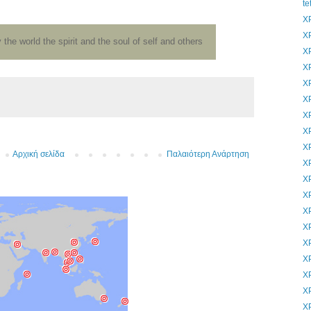
te
Χ
Χ
 the world the spirit and the soul of self and others
Χ
Χ
Χ
Χ
Χ
Χ
Χ
Αρχική σελίδα
Παλαιότερη Ανάρτηση
Χ
Χ
Χ
Χ
Χ
Χ
Χ
Χ
Χ
Χ