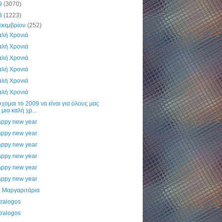
9
(3070)
8
(1223)
εκεμβρίου
(252)
αλή Χρονιά
αλή Χρονιά
αλή Χρονιά
αλή Χρονιά
αλή Χρονιά
αλή Χρονιά
χομαι το 2009 να είναι για όλους μας
μια καλή χρ...
appy new year
appy new year
appy new year
appy new year
appy new year
appy new year
α Μαργαριτάρια
tralogos
tralogos