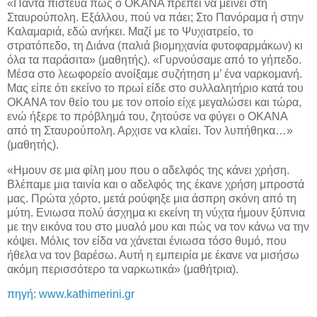
«Πάντα πίστευα πως ο ΟΚΑΝΑ πρέπει να μείνει στη
Σταυρούπολη. Εξάλλου, πού να πάει; Στο Πανόραμα ή στην
Καλαμαριά, εδώ ανήκει. Μαζί με το Ψυχιατρείο, το
στρατόπεδο, τη Διάνα (παλιά βιομηχανία φυτοφαρμάκων) κι
όλα τα παράσιτα» (μαθητής). «Γυρνούσαμε από το γήπεδο.
Μέσα στο λεωφορείο ανοίξαμε συζήτηση μ’ ένα ναρκομανή.
Μας είπε ότι εκείνο το πρωί είδε στο συλλαλητήριο κατά του
ΟΚΑΝΑ τον θείο του με τον οποίο είχε μεγαλώσει και τώρα,
ενώ ήξερε το πρόβλημά του, ζητούσε να φύγει ο ΟΚΑΝΑ
από τη Σταυρούπολη. Αρχισε να κλαίει. Τον λυπήθηκα…»
(μαθητής).
«Ημουν σε μια φίλη μου που ο αδελφός της κάνει χρήση.
Βλέπαμε μια ταινία και ο αδελφός της έκανε χρήση μπροστά
μας. Πρώτα χόρτο, μετά ρούφηξε μια άσπρη σκόνη από τη
μύτη. Ενιωσα πολύ άσχημα κι εκείνη τη νύχτα ήμουν ξύπνια
με την εικόνα του στο μυαλό μου και πώς να τον κάνω να την
κόψει. Μόλις τον είδα να χάνεται ένιωσα τόσο θυμό, που
ήθελα να τον βαρέσω. Αυτή η εμπειρία με έκανε να μισήσω
ακόμη περισσότερο τα ναρκωτικά» (μαθήτρια).
πηγή
:
www.kathimerini.gr