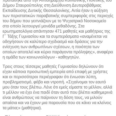
προτάθηκε από την Aντιδημαρχία Κοινωνικής Πολιτικής του
Δήμου Σταυρούπολης στη Διεύθυνση Δευτεροβάθμιας
Εκπαίδευσης Δυτικής Θεσσαλονίκης. Αιτία ήταν η αύξηση
των περιστατικών παραβατικής συμπεριφοράς στις περιοχές
του δήμου που γειτνιάζουν με το Ψυχιατρικό Nοσοκομείο
στο οποίο λειτουργεί μονάδα μεθαδόνης. Στα
ερωτηματολόγια απάντησαν 471 μαθητές και μαθήτριες της
Γ΄ Τάξης Γυμνασίου και τα συμπεράσματα «αναμένεται να
οδηγήσουν σε καλύτερο σχεδιασμό και δράσεις για την
ενίσχυση των ανθρωπίνων σχέσεων, η ποιότητα των
οποίων αποτελεί και κύριο παράγοντα πρόληψης», αναφέρει
η ομάδα των κοινωνιολόγων - καθηγητών.
Τρεις στους τέσσερις μαθητές Γυμνασίου δηλώνουν ότι
είχαν κάποια προσωπική εμπειρία από επαφή με χρήστες
και οι περισσότεροι περιέγραψαν ότι ένιωσαν λύπη,
προβληματισμό, φόβο και ντροπή. «Σιχαίνομαι τον εαυτό
μου όταν τους βλέπω. Λένε ότι εμείς είμαστε το μέλλον, αλλά
τι μέλλον να έχει ένα παιδί όταν αυτό που βλέπει καθημερινά
είναι ανθρώπους να παίρνουν τη δόση τους, να μιλούν
απαίσια και να έχουν μια παρουσία που σε κάνει να κλείνεις
τα μάτια;» (μαθήτρια).