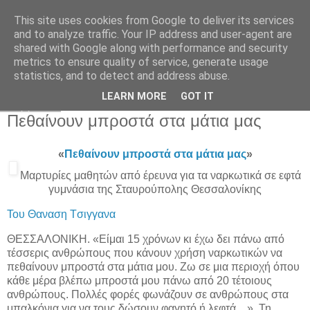
This site uses cookies from Google to deliver its services
and to analyze traffic. Your IP address and user-agent are
shared with Google along with performance and security
metrics to ensure quality of service, generate usage
statistics, and to detect and address abuse.
▼
LEARN MORE
GOT IT
Σάββατο
Πεθαίνουν μπροστά στα μάτια μας
«
Πεθαίνουν μπροστά στα μάτια μας
»
Μαρτυρίες μαθητών από έρευνα για τα ναρκωτικά σε εφτά
γυμνάσια της Σταυρούπολης Θεσσαλονίκης
Του Θαναση Tσιγγανα
ΘΕΣΣΑΛΟΝΙΚΗ. «Είμαι 15 χρόνων κι έχω δει πάνω από
τέσσερις ανθρώπους που κάνουν χρήση ναρκωτικών να
πεθαίνουν μπροστά στα μάτια μου. Ζω σε μια περιοχή όπου
κάθε μέρα βλέπω μπροστά μου πάνω από 20 τέτοιους
ανθρώπους. Πολλές φορές φωνάζουν σε ανθρώπους στα
μπαλκόνια για να τους δώσουν φαγητό ή λεφτά…». Τη