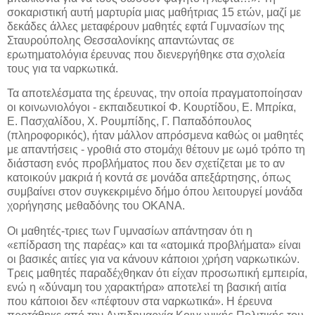
σοκαριστική αυτή μαρτυρία μιας μαθήτριας 15 ετών, μαζί με
δεκάδες άλλες μεταφέρουν μαθητές εφτά Γυμνασίων της
Σταυρούπολης Θεσσαλονίκης απαντώντας σε
ερωτηματολόγια έρευνας που διενεργήθηκε στα σχολεία
τους για τα ναρκωτικά.
Τα αποτελέσματα της έρευνας, την οποία πραγματοποίησαν
οι κοινωνιολόγοι - εκπαιδευτικοί Φ. Κουρτίδου, Ε. Μπρίκα,
Ε. Πασχαλίδου, Χ. Ρουμπίδης, Γ. Παπαδόπουλος
(πληροφορικός), ήταν μάλλον απρόσμενα καθώς οι μαθητές
με απαντήσεις - γροθιά στο στομάχι θέτουν με ωμό τρόπο τη
διάσταση ενός προβλήματος που δεν σχετίζεται με το αν
κατοικούν μακριά ή κοντά σε μονάδα απεξάρτησης, όπως
συμβαίνει στον συγκεκριμένο δήμο όπου λειτουργεί μονάδα
χορήγησης μεθαδόνης του ΟΚΑΝΑ.
Οι μαθητές-τριες των Γυμνασίων απάντησαν ότι η
«επίδραση της παρέας» και τα «ατομικά προβλήματα» είναι
οι βασικές αιτίες για να κάνουν κάποιοι χρήση ναρκωτικών.
Τρεις μαθητές παραδέχθηκαν ότι είχαν προσωπική εμπειρία,
ενώ η «δύναμη του χαρακτήρα» αποτελεί τη βασική αιτία
που κάποιοι δεν «πέφτουν στα ναρκωτικά». Η έρευνα