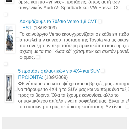
όμως και πιο «γήινες» προτάσεις, όπως αυτή των
συγγενικών Audi A5 Sportback και VW Passat CC…
Δοκιμάζουμε το 7θέσιο Verso 1,8 CVT
TEST:
(18/9/2009)
Το καινούργιο Verso εκσυγχρονίζεται σε κάθε επίπεδο
αποτελεί την εκ νέου πρόταση της Toyota για τις οικογ
που αναζητούν περισσότερη πρακτικότητα και ευρυχ
σχέση με τα πιο "κλασικά" χάτσμπακ και σεντάν μοντέ
φίρμας.
5 προτάσεις ελαστικών για 4Χ4 και SUV
ΠΡΟΪΟΝΤΑ:
(18/9/2009)
Φθινόπωρο πια και η ψύχρα και οι βροχές μας επισημ
να πάρουμε το 4Χ4 ή το SUV μας και να πάμε ένα ταξι
προς τα βορινά. Όλα τα έχουμε κανονίσει, αλλά το
σημαντικότερο απ’όλα είναι η ασφάλειά μας. Είναι τα ε
του αυτοκινήτου μας σε άριστη κατάσταση; Αν είναι...