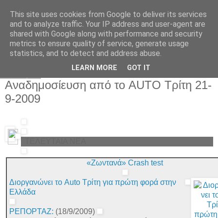
This site uses cookies from Google to deliver its services
and to analyze traffic. Your IP address and user-agent are
shared with Google along with performance and security
metrics to ensure quality of service, generate usage
statistics, and to detect and address abuse.
▼
LEARN MORE
GOT IT
Δευτέρα
Αναδημοσίευση από το AUTO Τρίτη 21-
9-2009
ΤΕΛΕΥΤΑΙΑ ΝΕΑ
«Zωντανά» Crash test
Διοργανώνει το Auto Τρίτη για πρώτη φορά στην
Ελλάδα
ΡΕΠΟΡΤΑΖ:
(18/9/2009)