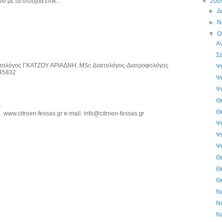
ο με τα στοιχεία επικ...
▼
200
►
Δ
►
Ν
▼
Ο
Α
Σα
τολόγος ΓΚΑΤΖΟΥ ΑΡΙΑΔΝΗ, MSc Διαιτολόγος-Διατροφολόγος
Ψη
745832
Ψη
Ψη
Θε
.
Θε
ww.citroen-fessas.gr e-mail: info@citroen-fessas.gr
Ψη
Ψη
Ψη
Θε
Θε
Θε
Nu
Nu
Nu