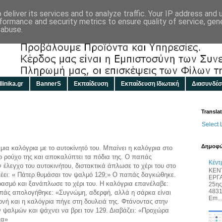
deliver its services and to analyze traffic. Your IP address and
formance and security metrics to ensure quality of service, ge
 abuse.
linika.gr
BannerS
Εκπαίδευση
Εκπαίδευση Ιδιωτική
Διασυνδέσ
Transla
Select
Δημοφιλ
α καλόγρια με το αυτοκίνητό του. Μπαίνει η καλόγρια στο
το ρούχο της και αποκαλύπτει τα πόδια της. Ο παπάς
Κέντ
 έλεγχο του αυτοκινήτου, διστακτικά άπλωσε το χέρι του στο
ΚΕΝ
υ λέει: « Πάτερ θυμάσαι τον ψαλμό 129;» Ο παπάς δαγκώθηκε.
ΕΡΓ
ρασμό και ξανάπλωσε το χέρι του. Η καλόγρια επανέλαβε:
25ης
4831
πάς απολογήθηκε: «Συγνώμη, αδερφή, αλλά η σάρκα είναι
Em...
νή και η καλόγρια πήγε στη δουλειά της. Φτάνοντας στην
ν ψαλμών και ψάχνει να βρει τον 129. Διαβάζει: «Προχώρα
ξα»