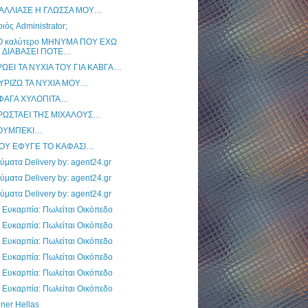
ΑΛΛΙΑΣΕ Η ΓΛΩΣΣΑ ΜΟΥ…
ιός Administrator;
Ο καλύτερο ΜΗΝΥΜΑ ΠΟΥ ΕΧΩ
ΔΙΑΒΑΣΕΙ ΠΟΤΕ…
ΡΩΕΙ ΤΑ ΝΥΧΙΑ ΤΟΥ ΓΙΑ ΚΑΒΓΑ…
ΥΡΙΖΩ ΤΑ ΝΥΧΙΑ ΜΟΥ…
ΦΑΓΑ ΧΥΛΟΠΙΤΑ…
ΡΩΣΤΑΕΙ ΤΗΣ ΜΙΧΑΛΟΥΣ…
ΟΥΜΠΕΚΙ…
ΟΥ ΕΦΥΓΕ ΤΟ ΚΑΦΑΣΙ…
ύματα Delivery by: agent24.gr
ύματα Delivery by: agent24.gr
ύματα Delivery by: agent24.gr
 Ευκαρπία: Πωλείται Οικόπεδο
 Ευκαρπία: Πωλείται Οικόπεδο
 Ευκαρπία: Πωλείται Οικόπεδο
 Ευκαρπία: Πωλείται Οικόπεδο
 Ευκαρπία: Πωλείται Οικόπεδο
 Ευκαρπία: Πωλείται Οικόπεδο
ner Hellas