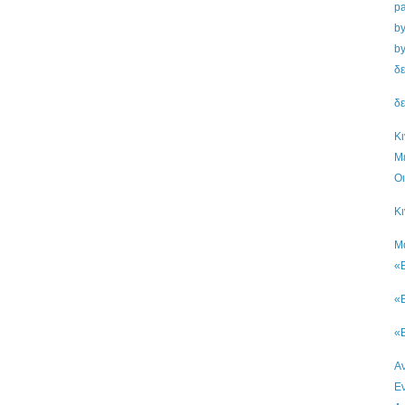
pa
by
by
δε
δε
Κι
Μ
Οι
Κι
M
«
«
«
Αν
Εν