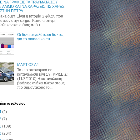
Ε ΝΑ ΓΡΑΦΕΙΣ ΤΑ ΤΡΑΥΜΑΤΑ ΣΟΥ
 ΑΜΜΟ ΚΑΙ ΝΑ ΧΑΡΑΖΕΙΣ ΤΙΣ ΧΑΡΕΣ
 ΣΤΗΝ ΠΕΤΡΑ
akalou@ Είναι η ιστορία 2 φίλων που
ατούν στην έρημο. Κάποια στιγμή
ώθηκαν και ο ένας από τ...
Οι δέκα μεγαλύτεροι δείκτες
για το monadiko.eu
ΜΑΡΤΙΟΣ Α4
Τα πιο οικονομικά σε
κατανάλωση μίνι ΣΥΓΚΡΙΣΕΙΣ:
(11/3/2010) H κατανάλωση
βενζίνης ανήκει πλέον στους
πιο σημαντικούς το...
ήκη ιστολογίου
4
(2)
2
(7)
1
(139)
0
(264)