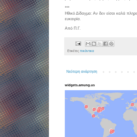
***
Ηθικό Δίδαγμα: Αν δεν είσαι καλά πληρ
ευκαιρία.
Από Π.Γ.
Ετικέτες
πικάντικα
Νεότερη ανάρτηση
widgets.amung.us