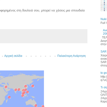
οφορημένος στη δουλειά σου, μπορεί να χάσεις μια σπουδαία
Nuki
Full
Αν
20
ΤΕΛΕ
Διορ
στην 
SAR
Χαιρ
Αρχική σελίδα
Παλαιότερη Ανάρτηση
ανακ
SAR 
στοι
to g
http
q7uQ
Τι σ
24γρ
ΟΛΙΤ
24γρ
Καρα