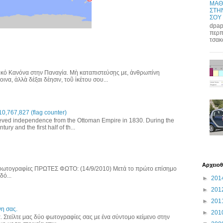
ΜΑΘ
ΣΤΗΝ
ΣΟΥ
dpap
περπ
τσακ
κό Κανόνα στην Παναγία. Μὴ καταπιστεύσῃς με, ἀνθρωπίνη
να, ἀλλὰ δέξαι δέησιν, τοῦ ἱκέτου σου...
767,827 (flag counter)
ved independence from the Ottoman Empire in 1830. During the
ury and the first half of th...
Αρχειοθ
 φωτογραφίες ΠΡΩΤΕΣ ΦΩΤΟ: (14/9/2010) Μετά το πρώτο επίσημο
δό...
►
201
►
201
►
201
η σας.
►
201
α. Στείλτε μας δύο φωτογραφίες σας με ένα σύντομο κείμενο στην