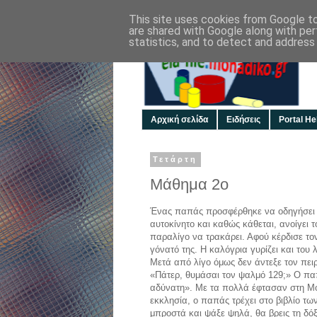
This site uses cookies from Google to 
are shared with Google along with per
statistics, and to detect and address
Αρχική σελίδα
Ειδήσεις
Portal Hel
Τετάρτη
Μάθημα 2ο
Ένας παπάς προσφέρθηκε να οδηγήσει μι
αυτοκίνητο και καθώς κάθεται, ανοίγει 
παραλίγο να τρακάρει. Αφού κέρδισε τον
γόνατό της. Η καλόγρια γυρίζει και το
Μετά από λίγο όμως δεν άντεξε τον πει
«Πάτερ, θυμάσαι τον ψαλμό 129;» Ο πα
αδύνατη». Με τα πολλά έφτασαν στη Μο
εκκλησία, ο παπάς τρέχει στο βιβλίο τω
μπροστά και ψάξε ψηλά, θα βρεις τη δό