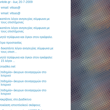
ntote.gr - έως 20-7-2009
 email: vitsas@
 email: vitsas@
καπέντε λόγοι ανησυχίας σύμφωνα με
τους επιστήμονες
καπέντε λόγοι ανησυχίας σύμφωνα με
τους επιστήμονες
νητά τηλέφωνα και όγκοι στον εγκέφαλο.
έτρα προστασίας
 δεκαπέντε λόγοι ανησυχίας σύμφωνα με
τους επιστ...
νητά τηλέφωνα και όγκοι στον εγκέφαλο:
15 λόγοι ...
onadiko.net
Επιδημία» άκυρων συναγερμών στο
Ιντερνετ
Επιδημία» άκυρων συναγερμών στο
Ιντερνετ
Επιδημία» άκυρων συναγερμών στο
Ιντερνετ
ακρίβειες στο Διαδίκτυο
οικίαση ιστιοπλοϊκού σκάφους