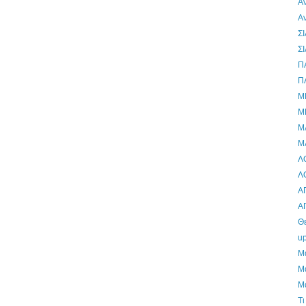
Α
Α
Σ
Σ
Π
Π
Μ
Μ
Μ
Μ
Λ
Λ
Α
Α
Θ
up
Μ
Μ
Μ
Τι