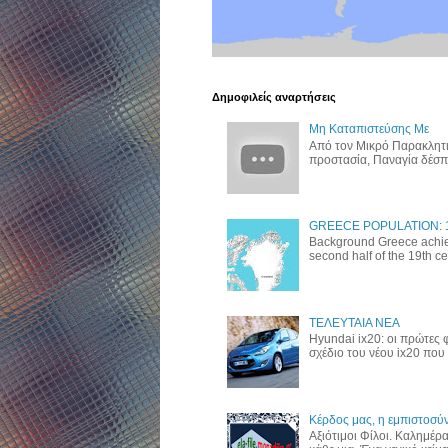
Δημοφιλείς αναρτήσεις
Μη Καταπιστεύσης Με
Από τον Μικρό Παρακλητι
προστασία, Παναγία δέσποι
GREECE POPULATION: 10,
Background Greece achie
second half of the 19th cent
ΤΕΛΕΥΤΑΙΑ ΝΕΑ
Hyundai ix20: οι πρώτες
σχέδιο του νέου ix20 που 
Κέρδος μας, η εμπιστοσύν
Αξιότιμοι Φίλοι. Καλημέρ