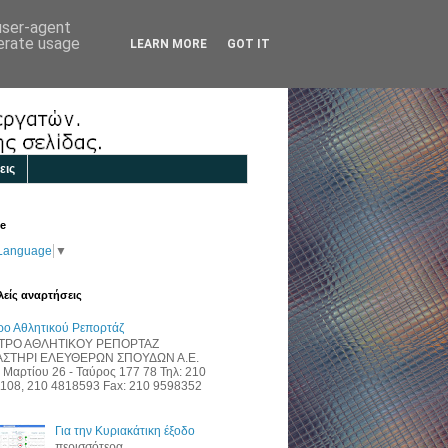
 user-agent
nerate usage
LEARN MORE
GOT IT
εις
te
 Language
▼
είς αναρτήσεις
ρο Αθλητικού Ρεπορτάζ
ΤΡΟ ΑΘΛΗΤΙΚΟΥ ΡΕΠΟΡΤΑΖ
ΑΣΤΗΡΙ ΕΛΕΥΘΕΡΩΝ ΣΠΟΥΔΩΝ Α.Ε.
 Μαρτίου 26 - Ταύρος 177 78 Τηλ: 210
108, 210 4818593 Fax: 210 9598352
Για την Κυριακάτικη έξοδο
περισσότερα...