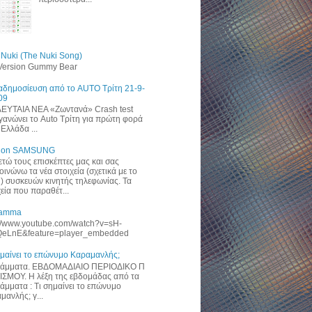
 Nuki (The Nuki Song)
 Version Gummy Bear
αδημοσίευση από το AUTO Τρίτη 21-9-
09
ΥΤΑΙΑ ΝΕΑ «Zωντανά» Crash test
γανώνει το Auto Τρίτη για πρώτη φορά
Ελλάδα ...
 on SAMSUNG
ετώ τους επισκέπτες μας και σας
οινώνω τα νέα στοιχεία (σχετικά με το
) συσκευών κινητής τηλεφωνίας. Τα
χεία που παραθέτ...
ramma
://www.youtube.com/watch?v=sH-
eLnE&feature=player_embedded
ημαίνει το επώνυμο Καραμανλής;
άμματα. ΕΒΔΟΜΑΔΙΑΙΟ ΠΕΡΙΟΔΙΚΟ Π
ΙΣΜΟΥ. Η λέξη της εβδομάδας από τα
άμματα : Τι σημαίνει το επώνυμο
μανλής; γ...