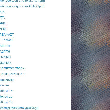
ναδημοσίευση από το MOTO Τρίτη
ναδημοσίευση από το AUTO Τρίτη
ΙΑΤΛ
ΙΑΤΛ
ΑΡΙΣΙ
ΑΡΙΣΙ
ΠΕΛΦΑΣΤ
ΠΕΛΦΑΣΤ
ΑΔΡΙΤΗ
ΑΔΡΙΤΗ
ΟΝΔΙΝΟ
ΟΝΔΙΝΟ
ΓΙΑ ΠΕΤΡΟΥΠΟΛΗ
ΓΙΑ ΠΕΤΡΟΥΠΟΛΗ
εσσαλονίκη
onrise
άθημα 1ο
άθημα 2ο
άθημα 3ο
 να περιμένεις απο γυναίκες!!!