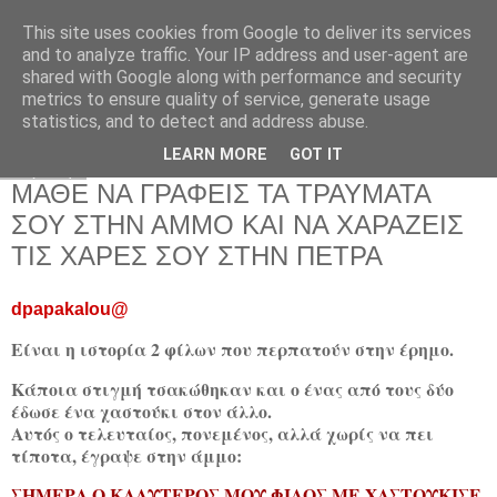
This site uses cookies from Google to deliver its services
and to analyze traffic. Your IP address and user-agent are
shared with Google along with performance and security
metrics to ensure quality of service, generate usage
statistics, and to detect and address abuse.
▼
LEARN MORE
GOT IT
Πέμπτη
ΜΑΘΕ ΝΑ ΓΡΑΦΕΙΣ ΤΑ ΤΡΑΥΜΑΤΑ
ΣΟΥ ΣΤΗΝ ΑΜΜΟ ΚΑΙ ΝΑ ΧΑΡΑΖΕΙΣ
ΤΙΣ ΧΑΡΕΣ ΣΟΥ ΣΤΗΝ ΠΕΤΡΑ
dpapakalou@
Είναι η ιστορία 2 φίλων που περπατούν στην έρημο.
Κάποια στιγμή τσακώθηκαν και ο ένας από τους δύο
έδωσε ένα χαστούκι στον άλλο.
Αυτός ο τελευταίος, πονεμένος, αλλά χωρίς να πει
τίποτα, έγραψε στην άμμο:
ΣΗΜΕΡΑ Ο ΚΑΛΥΤΕΡΟΣ ΜΟΥ ΦΙΛΟΣ ΜΕ ΧΑΣΤΟΥΚΙΣΕ.