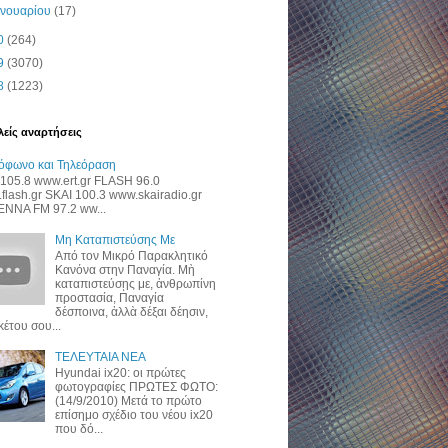
ανουαρίου
(17)
0
(264)
9
(3070)
8
(1223)
είς αναρτήσεις
όφωνο και Τηλεόραση
105.8 www.ert.gr FLASH 96.0
flash.gr SKAI 100.3 www.skairadio.gr
NNA FM 97.2 ww...
Μη Καταπιστεύσης Με
Από τον Μικρό Παρακλητικό
Κανόνα στην Παναγία. Μὴ
καταπιστεύσῃς με, ἀνθρωπίνη
προστασία, Παναγία
δέσποινα, ἀλλὰ δέξαι δέησιν,
κέτου σου...
ΤΕΛΕΥΤΑΙΑ ΝΕΑ
Hyundai ix20: οι πρώτες
φωτογραφίες ΠΡΩΤΕΣ ΦΩΤΟ:
(14/9/2010) Μετά το πρώτο
επίσημο σχέδιο του νέου ix20
που δό...