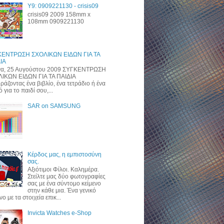
Y9: 0909221130 - crisis09
crisis09 2009 158mm x
108mm 0909221130
ΚΕΝΤΡΩΣΗ ΣΧΟΛΙΚΩΝ ΕΙΔΩΝ ΓΙΑ ΤΑ
ΙΑ
α, 25 Αυγούστου 2009 ΣΥΓΚΕΝΤΡΩΣΗ
ΙΚΩΝ ΕΙΔΩΝ ΓΙΑ ΤΑ ΠΑΙΔΙΑ
ράζοντας ένα βιβλίο, ένα τετράδιο ή ένα
 για το παιδί σου,...
SAR on SAMSUNG
Κέρδος μας, η εμπιστοσύνη
σας.
Αξιότιμοι Φίλοι. Καλημέρα.
Στείλτε μας δύο φωτογραφίες
σας με ένα σύντομο κείμενο
στην κάθε μια. Ένα γενικό
νο με τα στοιχεία επικ...
Invicta Watches e-Shop