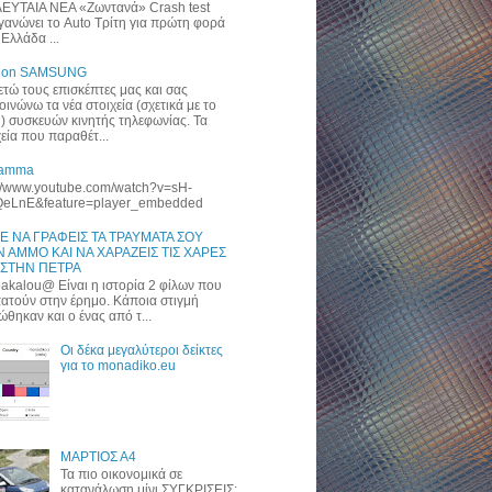
ΥΤΑΙΑ ΝΕΑ «Zωντανά» Crash test
γανώνει το Auto Τρίτη για πρώτη φορά
Ελλάδα ...
 on SAMSUNG
ετώ τους επισκέπτες μας και σας
οινώνω τα νέα στοιχεία (σχετικά με το
) συσκευών κινητής τηλεφωνίας. Τα
χεία που παραθέτ...
ramma
://www.youtube.com/watch?v=sH-
eLnE&feature=player_embedded
Ε ΝΑ ΓΡΑΦΕΙΣ ΤΑ ΤΡΑΥΜΑΤΑ ΣΟΥ
 ΑΜΜΟ ΚΑΙ ΝΑ ΧΑΡΑΖΕΙΣ ΤΙΣ ΧΑΡΕΣ
 ΣΤΗΝ ΠΕΤΡΑ
akalou@ Είναι η ιστορία 2 φίλων που
ατούν στην έρημο. Κάποια στιγμή
ώθηκαν και ο ένας από τ...
Οι δέκα μεγαλύτεροι δείκτες
για το monadiko.eu
ΜΑΡΤΙΟΣ Α4
Τα πιο οικονομικά σε
κατανάλωση μίνι ΣΥΓΚΡΙΣΕΙΣ: