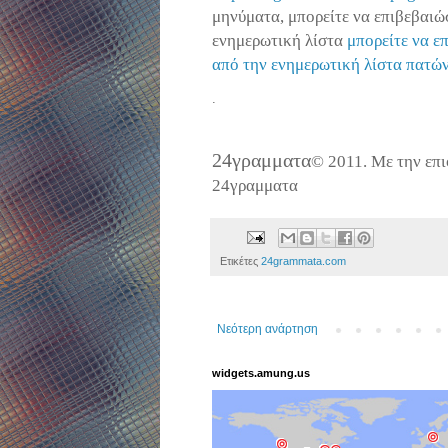
μηνύματα, μπορείτε να επιβεβαιώσ
ενημερωτική λίστα
μπορείτε να ε
από την ενημερωτική λίστα πατώ
.
24γραμματα
© 2011. Με την επ
24γραμματα
Ετικέτες
24grammata.com
Νεότερη ανάρτηση
widgets.amung.us