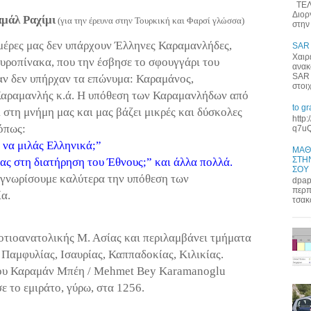
ΤΕΛΕ
Διορ
μάλ
Ραχίμι
(για την έρευνα στην Τουρκική και Φαρσί γλώσσα)
στην 
 μέρες μας δεν υπάρχουν Έλληνες Καραμανλήδες,
SAR
Χαιρ
αυροπίνακα, που την έσβησε το σφουγγάρι του
ανακ
SAR 
 αν δεν υπήρχαν τα επώνυμα:
Καραμάνος
,
στοι
Καραμανλής κ.ά. Η υπόθεση των Καραμανλήδων από
to g
 στη μνήμη μας και μας βάζει μικρές και δύσκολες
http
όπως:
q7uQ
 να μιλάς Ελληνικά;”
ΜΑΘ
ΣΤΗΝ
ίας στη διατήρηση του Έθνους;” και άλλα πολλά.
ΣΟΥ
ς γνωρίσουμε καλύτερα την υπόθεση των
dpap
περπ
ία
.
τσακ
Νοτιοανατολικής Μ. Ασίας και περιλαμβάνει τμήματα
ς Παμφυλίας,
Ισαυρίας
, Καππαδοκίας, Κιλικίας.
ου
Καραμάν
Μπέη /
Mehmet
Bey
Karamanoglu
ε το εμιράτο, γύρω, στα 1256.