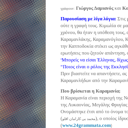
Γιώργος Δαμιανός
και
Κα
γράφ
o
υν
:
Παρουσίαση με λίγα λόγια:
Στις
ούτε η γραφή τους. Κιμωλία σε μ
χρόνου, θα ήταν η υπόθεση τους,
Καραμανλάκης
,
Καραμανόγλου
, 
την
Καπποδοκία
στέκει ως αγκάθι
ερωτήσεις που ζητούν απάντηση, 
Μπορείς να είσαι Έλληνας, δίχως
“
“Ποιος είναι ο ρόλος της Εκκλησ
Πριν βιαστείτε να απαντήσετε, α
Καραμανλήδων από την
Καραμαν
Που βρίσκεται η
Καραμανία
;
Η
Καραμανία
είναι περιοχή της 
της
Λυκαονίας
, Μεγάλης Φρυγία
Ονομάστηκε έτσι από το όνομα τ
(
),
o
οποίος ίδρυσ
محمد
بی
کارامان
اقلو
(
www
.24
grammata
.
com
)