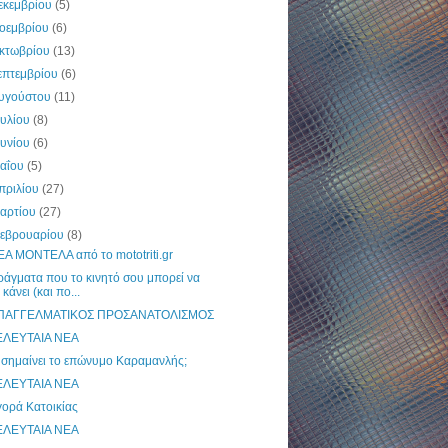
εκεμβρίου
(5)
οεμβρίου
(6)
κτωβρίου
(13)
επτεμβρίου
(6)
υγούστου
(11)
ουλίου
(8)
ουνίου
(6)
αΐου
(5)
πριλίου
(27)
αρτίου
(27)
εβρουαρίου
(8)
Α ΜΟΝΤΕΛΑ από το mototriti.gr
άγματα που το κινητό σου μπορεί να
κάνει (και πο...
ΠΑΓΓΕΛΜΑΤΙΚΟΣ ΠΡΟΣΑΝΑΤΟΛΙΣΜΟΣ
ΕΛΕΥΤΑΙΑ ΝΕΑ
 σημαίνει το επώνυμο Καραμανλής;
ΕΛΕΥΤΑΙΑ ΝΕΑ
ορά Κατοικίας
ΕΛΕΥΤΑΙΑ ΝΕΑ