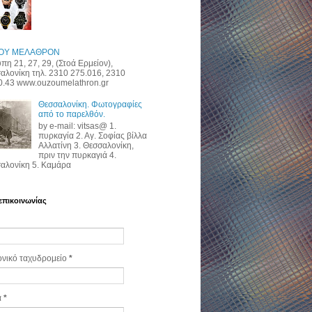
ΟΥ ΜΕΛΑΘΡΟΝ
πη 21, 27, 29, (Στοά Ερμείον),
αλονίκη τηλ. 2310 275.016, 2310
0.43 www.ouzoumelathron.gr
Θεσσαλονίκη. Φωτογραφίες
από το παρελθόν.
by e-mail: vitsas@ 1.
πυρκαγία 2. Αγ. Σοφίας βίλλα
Αλλατίνη 3. Θεσσαλονίκη,
πριν την πυρκαγιά 4.
αλονίκη 5. Καμάρα
επικοινωνίας
ονικό ταχυδρομείο
*
α
*