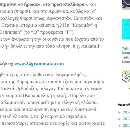
σημαίνει «ο ήρωας», «το πρωτοπαλίκαρο»
, και
ερσικά (Φαρσί), και στα Αρμένικα, καθώς και σ΄
παραλλαγές Φαρσί όπως: Αφγανιστάν, Πακιστάν, και
 Περσικά ιστορικά κείμενα, η λέξη “
Καραμάν
” ή
Qahraman
” (το “
Q
” προφέρεται “Γ”)
 τον άνθρωπο ή την οικογένεια που έρχεται από το
-
λή
» δηλώνει την από τόπο κίνηση, π.χ.
Ankarali
:
Tefk
koup
Tefk
koup
νλήδες;
www
.24
grammata
.
com
ηθέστερα, στον πληθυντικό: Καραμανλήδες,
ικοι της
Καραμανίας
, οι οποίοι είχαν μία παγκόσμια
ιστιανοί Ορθόδοξοι, μίλαγαν Τούρκικα και έγραφαν
ά γράμματα (
Καραμανλική
γραφή). Παρόλο που
ξισλαμιστούν, απαγορεύτηκε η ελληνική γλώσσα,
Αρχειοθ
πείσμα και αυταπάρνηση παρέμειναν Χριστιανοί
►
201
ληνική γλώσσα. Στο ηλεκτρονικό περιοδικό
►
201
ε περισσότερες ιστορικές αναφορές και φωτογραφίες
▼
201