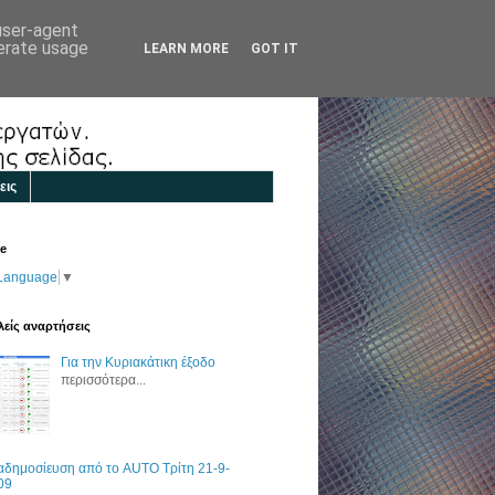
 user-agent
nerate usage
LEARN MORE
GOT IT
εις
te
 Language
▼
είς αναρτήσεις
Για την Κυριακάτικη έξοδο
περισσότερα...
αδημοσίευση από το AUTO Τρίτη 21-9-
09