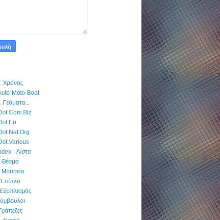
0. Χρόνος
 Auto-Moto-Boat
. Γεύματα...
 Dot.Com.Biz
 Dot.Eu
 Dot.Net.Org
Dot.Various
ndex - Λίστα
0 Θέαμα
0 Μουσεία
 Έπιπλο
 Εξοπλισμός
Σύμβουλοι
 Τράπεζες