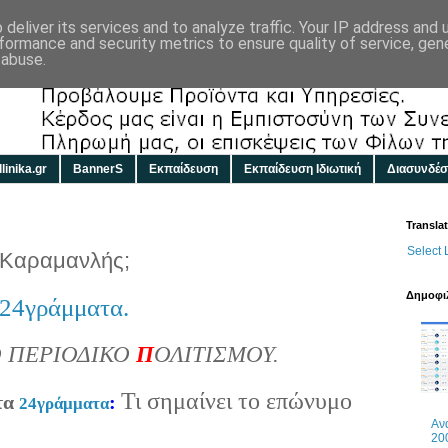
deliver its services and to analyze traffic. Your IP address and
formance and security metrics to ensure quality of service, ge
 abuse.
linika.gr
BannerS
Εκπαίδευση
Εκπαίδευση Ιδιωτική
Διασυνδέσ
Transla
Select
ο Καραμανλής;
Δημοφιλ
24γράμματα.
 ΠΕΡΙΟΔΙΚΟ
Π
ΟΛΙΤΙΣΜΟΥ.
Τι σημαίνει το επώνυμο
τα
:
24γράμματα
Αν
20