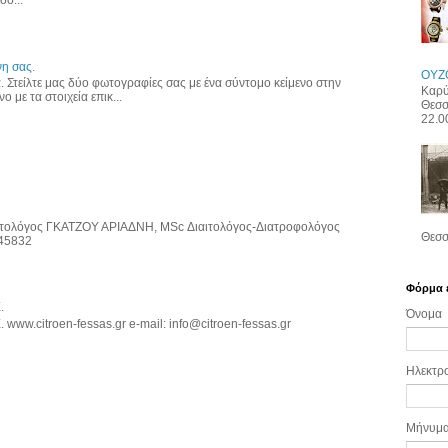
δό...
η σας.
ΟΥΖ
α. Στείλτε μας δύο φωτογραφίες σας με ένα σύντομο κείμενο στην
Καρύ
ο με τα στοιχεία επικ...
Θεσσ
22.0
τολόγος ΓΚΑΤΖΟΥ ΑΡΙΑΔΝΗ, MSc Διαιτολόγος-Διατροφολόγος
Θεσσ
745832
Φόρμα 
.
Όνομα
ww.citroen-fessas.gr e-mail: info@citroen-fessas.gr
Ηλεκτρ
Μήνυμ