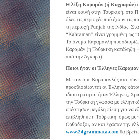
Η λέξη
Καραμάν
(ή
Καχραμάν
) 
είναι κοινή στην Τουρκική, στα Π
όλες τις περιοχές πού έχουν τις 
τη περιοχή
Punjab
της Ινδίας. Στα
“
Kahraman
” είναι γραμμένη ως “
Το όνομα Καραμανλή προσδιορίζει
Καραμάν
(η Τούρκικη κατάληξη «
από την Άγκυρα).
Ποιοι ήταν οι Έλληνες Καραμα
Με τον όρο Καραμανλής και, συν
προσδιορίζονται οι Έλληνες κάτο
ιδιαιτερότητα: ήταν Έλληνες, Χρ
την Τούρκικη γλώσσα με ελληνικ
υπέστησαν μεγάλη πίεση για να ε
επιβλήθηκε η Τούρκικη, όμως με 
Ορθόδοξοι, αν και έχασαν την ελ
www
.24
grammata
.
com
θα βρείτ