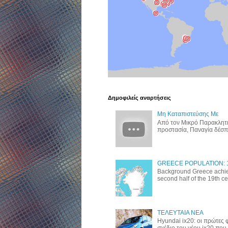
Δημοφιλείς αναρτήσεις
Μη Καταπιστεύσης Με
Από τον Μικρό Παρακλητι
προστασία, Παναγία δέσποι
GREECE POPULATION: 10,
Background Greece achie
second half of the 19th cent
ΤΕΛΕΥΤΑΙΑ ΝΕΑ
Hyundai ix20: οι πρώτες