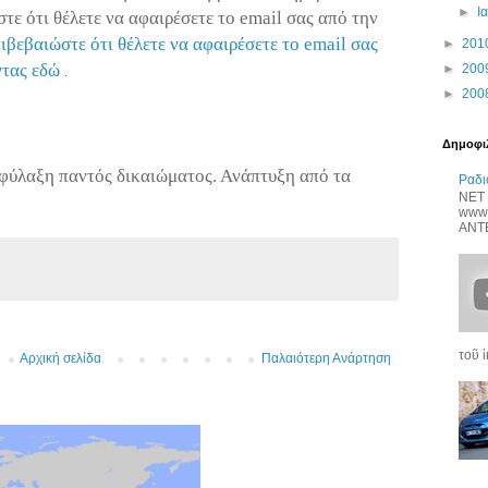
►
Ι
τε ότι θέλετε να αφαιρέσετε το
email
σας από την
πιβεβαιώστε ότι θέλετε να αφαιρέσετε το email σας
►
201
ντας εδώ
►
200
.
►
200
Δημοφιλ
ιφύλαξη παντός δικαιώματος.
Ανάπτυξη
από
τα
Ραδι
ΝΕΤ 
www.
ANTE
τοῦ ἱ
Αρχική σελίδα
Παλαιότερη Ανάρτηση