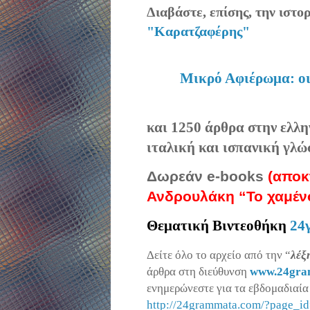
Διαβάστε, επίσης, την ιστ
"
K
αρατζαφέρης
"
Μικρό Αφιέρωμα: οι
και 1250 άρθρα στην ελλη
ιταλική και ισπανική γλώ
Δωρεάν
e
-
books
(αποκ
Ανδρουλάκη “Το χαμέν
Θεματική Βιντεοθήκη
24
Δείτε όλο το αρχείο από την “
λέξ
άρθρα στη διεύθυνση
www
.24
gra
ενημερώνεστε για τα εβδομαδιαί
http
://24
grammata
.
com
/?
page
_
id