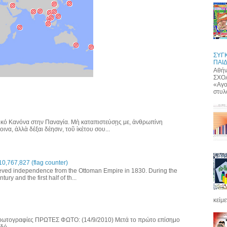
ΣΥΓ
ΠΑΙΔ
Αθήν
ΣΧΟΛ
«Αγο
στυλό
κό Κανόνα στην Παναγία. Μὴ καταπιστεύσῃς με, ἀνθρωπίνη
να, ἀλλὰ δέξαι δέησιν, τοῦ ἱκέτου σου...
767,827 (flag counter)
ved independence from the Ottoman Empire in 1830. During the
ury and the first half of th...
κείμε
 φωτογραφίες ΠΡΩΤΕΣ ΦΩΤΟ: (14/9/2010) Μετά το πρώτο επίσημο