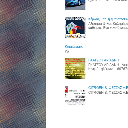
σχέδιο του νέου ix20 που 
Κέρδος μας, η εμπιστοσύν
Αξιότιμοι Φίλοι. Καλημέρ
κάθε μια. Ένα γενικό κείμεν
Καμηλιέρης
Ka
ΓΚΑΤΖΟΥ ΑΡΙΑΔΝΗ
ΓΚΑΤΖΟΥ ΑΡΙΑΔΝΗ - Διαι
Κινητό τηλέφωνο : 6976
CITROEN B. ΦΕΣΣΑΣ A.E
CITROEN B. ΦΕΣΣΑΣ A.E. w