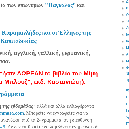
►
Δ
ορία των επωνύμων
"Πάγκαλος"
και
►
Ν
►
Ο
►
Σ
►
Α
 Καραμανλήδες και οι Έλληνες της
►
Ι
Καππαδοκίας
►
Ι
►
Μ
νική, αγγλική, γαλλική, γερμανική,
►
Α
σσα.
►
Μ
▼
Φ
τήστε ΔΩΡΕΑΝ το βιβλίο του Μίμη
ΝΕ
Πρ
ο Μπλουζ”,
εκδ
. Καστανιώτη).
Ε
γράμματα
Τ
Τι
η της εβδομάδας”
αλλά και άλλα ενδιαφέροντα
Τ
mmata
.
com
. Μπορείτε να εγγραφείτε για να
Αγ
α ανανέωση από τα 24γραμματα, στη διεύθυνση
Τ
=6
. Αν δεν επιθυμείτε να λαμβάνετε ενημερωτικά