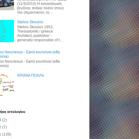
(11/3/2010) H κατανάλωση
βενζίνης ανήκει πλέον στους
πιο σημαντικούς το...
Stelios Skoulos
Stelios Skoulos 1952,
Thessaloniki / greece
Architect, publisher -
generally responsible of t...
ros Neocleous - Εφτά κουπόνια (efta
onia)
ros Neocleous - Εφτά κουπόνια (efta
onia)
ΧΡόΝΙΑ ΠΟΛΛά
ήκη ιστολογίου
4
(2)
2
(7)
1
(139)