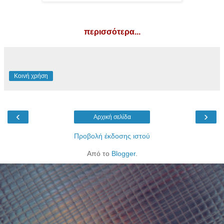
περισσότερα...
Κοινή χρήση
‹
›
Αρχική σελίδα
Προβολή έκδοσης ιστού
Από το
Blogger
.