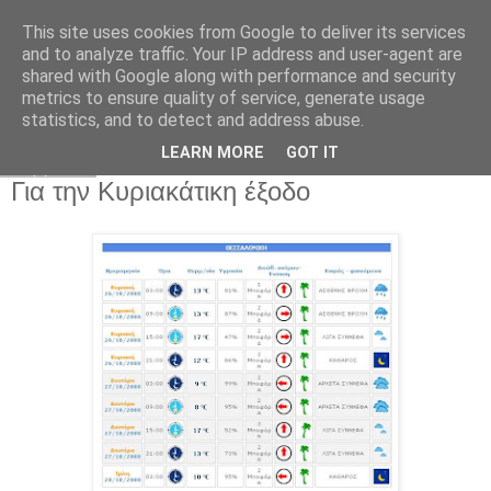
This site uses cookies from Google to deliver its services
and to analyze traffic. Your IP address and user-agent are
shared with Google along with performance and security
metrics to ensure quality of service, generate usage
statistics, and to detect and address abuse.
▼
LEARN MORE
GOT IT
Σάββατο
Για την Κυριακάτικη έξοδο