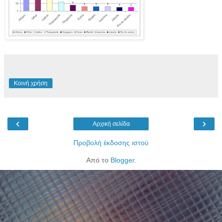
Κοινή χρήση
‹
›
Αρχική σελίδα
Προβολή έκδοσης ιστού
Από το
Blogger
.