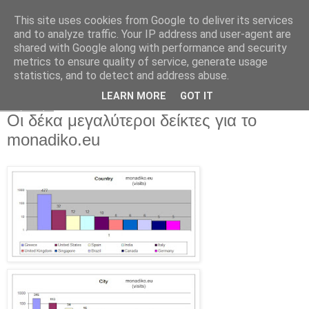
This site uses cookies from Google to deliver its services
and to analyze traffic. Your IP address and user-agent are
shared with Google along with performance and security
metrics to ensure quality of service, generate usage
statistics, and to detect and address abuse.
▼
LEARN MORE
GOT IT
Πέμπτη
Οι δέκα μεγαλύτεροι δείκτες για το
monadiko.eu