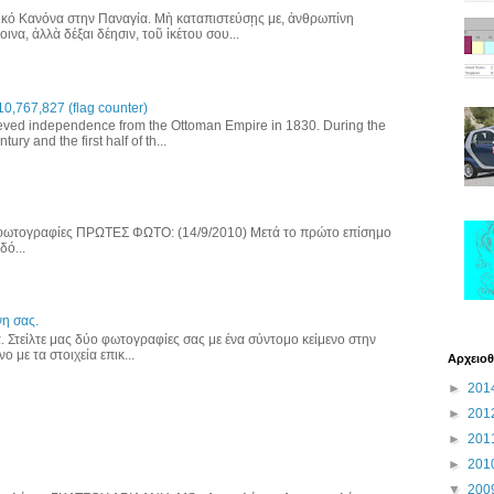
κό Κανόνα στην Παναγία. Μὴ καταπιστεύσῃς με, ἀνθρωπίνη
να, ἀλλὰ δέξαι δέησιν, τοῦ ἱκέτου σου...
767,827 (flag counter)
ved independence from the Ottoman Empire in 1830. During the
ury and the first half of th...
 φωτογραφίες ΠΡΩΤΕΣ ΦΩΤΟ: (14/9/2010) Μετά το πρώτο επίσημο
δό...
η σας.
α. Στείλτε μας δύο φωτογραφίες σας με ένα σύντομο κείμενο στην
ο με τα στοιχεία επικ...
Αρχειοθ
►
201
►
201
►
201
►
201
▼
200