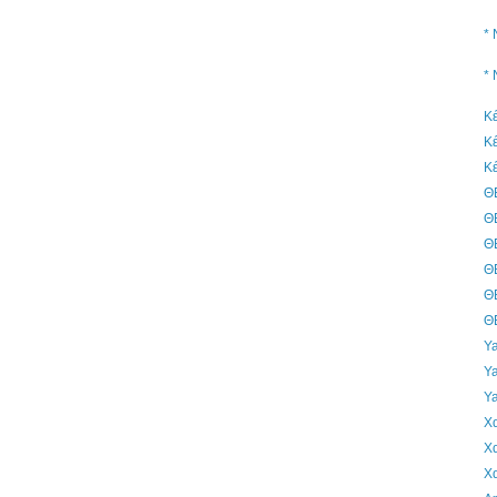
*
*
Κ
Κ
Κ
Θ
Θ
Θ
Θ
Θ
Θ
Ya
Ya
Ya
Χα
Χα
Χα