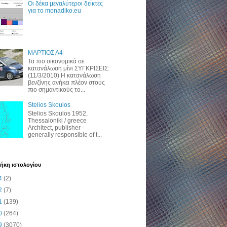
Οι δέκα μεγαλύτεροι δείκτες
για το monadiko.eu
ΜΑΡΤΙΟΣ Α4
Τα πιο οικονομικά σε
κατανάλωση μίνι ΣΥΓΚΡΙΣΕΙΣ:
(11/3/2010) H κατανάλωση
βενζίνης ανήκει πλέον στους
πιο σημαντικούς το...
Stelios Skoulos
Stelios Skoulos 1952,
Thessaloniki / greece
Architect, publisher -
generally responsible of t...
ήκη ιστολογίου
4
(2)
2
(7)
1
(139)
0
(264)
9
(3070)