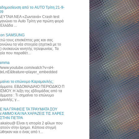
αδημοσίευση από το AUTO Τρίτη 21-9-
09
ΥΤΑΙΑ ΝΕΑ «Zωντανά» Crash test
γανώνει το Auto Τρίτη για πρώτη φορά
Ελλάδα ...
 on SAMSUNG
ετώ τους επισκέπτες μας και σας
οινώνω τα νέα στοιχεία (σχετικά με το
) συσκευών κινητής τηλεφωνίας. Τα
χεία που παραθέτ...
ramma
://www.youtube.com/watch?v=sH-
eLnE&feature=player_embedded
ημαίνει το επώνυμο Καραμανλής;
άμματα. ΕΒΔΟΜΑΔΙΑΙΟ ΠΕΡΙΟΔΙΚΟ Π
ΙΣΜΟΥ. Η λέξη της εβδομάδας από τα
άμματα : Τι σημαίνει το επώνυμο
μανλής; γ...
Ε ΝΑ ΓΡΑΦΕΙΣ ΤΑ ΤΡΑΥΜΑΤΑ ΣΟΥ
 ΑΜΜΟ ΚΑΙ ΝΑ ΧΑΡΑΖΕΙΣ ΤΙΣ ΧΑΡΕΣ
 ΣΤΗΝ ΠΕΤΡΑ
akalou@ Είναι η ιστορία 2 φίλων που
ατούν στην έρημο. Κάποια στιγμή
ώθηκαν και ο ένας από τ...