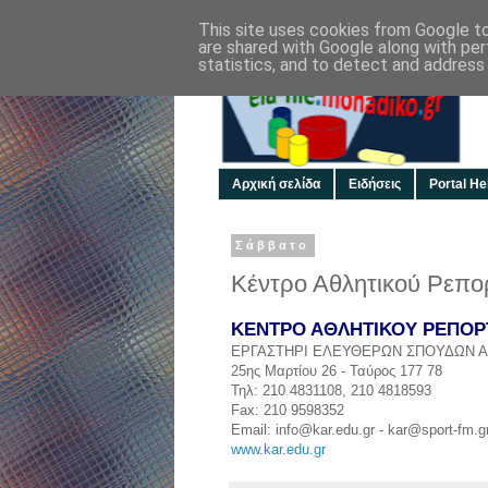
This site uses cookies from Google to 
are shared with Google along with per
statistics, and to detect and address
Αρχική σελίδα
Ειδήσεις
Portal Hel
Σάββατο
Κέντρο Αθλητικού Ρεπο
ΚΕΝΤΡΟ ΑΘΛΗΤΙΚΟΥ ΡΕΠΟΡ
ΕΡΓΑΣΤΗΡΙ ΕΛΕΥΘΕΡΩΝ ΣΠΟΥΔΩΝ Α
25ης Μαρτίου 26 - Ταύρος 177 78
Τηλ: 210 4831108, 210 4818593
Fax: 210 9598352
Email: info@kar.edu.gr - kar@sport-fm.g
www.kar.edu.gr