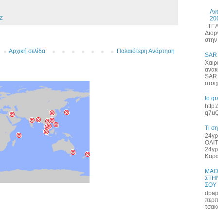
Αν
20
Ζ
ΤΕΛΕ
Διορ
στην 
Αρχική σελίδα
Παλαιότερη Ανάρτηση
SAR
Χαιρ
ανακ
SAR 
στοι
to g
http
q7uQ
Τι σ
24γρ
ΟΛΙΤ
24γρ
Καρα
ΜΑΘ
ΣΤΗΝ
ΣΟΥ
dpap
περπ
τσακ