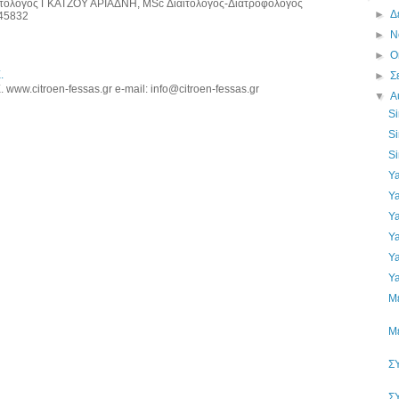
τολόγος ΓΚΑΤΖΟΥ ΑΡΙΑΔΝΗ, MSc Διαιτολόγος-Διατροφολόγος
►
Δ
745832
►
Ν
►
Ο
.
►
Σ
ww.citroen-fessas.gr e-mail: info@citroen-fessas.gr
▼
Α
Si
Si
Si
Ya
Ya
Ya
Ya
Ya
Ya
Μ
Μ
Σ
Σ