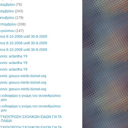
εκεμβρίου
(76)
οεμβρίου
(243)
κτωβρίου
(179)
επτεμβρίου
(338)
υγούστου
(147)
nce 8-10-2008 until 30-8-2009
nce 8-10-2008 until 30-8-2009
nce 8-10-2008 until 30-8-2009
nnis: actantha Y9
nnis: actantha Y9
nnis: actantha Y9
nnis: greuco-minfo-biznet-org
nnis: greuco-minfo-biznet-org
nnis: greuco-minfo-biznet-org
ε ενδιαφέρει η γνώμη του συνανθρώπου
μου
ε ενδιαφέρει η γνώμη του συνανθρώπου
μου
ΥΓΚΕΝΤΡΩΣΗ ΣΧΟΛΙΚΩΝ ΕΙΔΩΝ ΓΙΑ ΤΑ
ΠΑΙΔΙΑ
ΥΓΚΕΝΤΡΩΣΗ ΣΧΟΛΙΚΩΝ ΕΙΔΩΝ ΓΙΑ ΤΑ