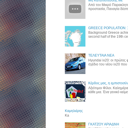
Μη Καταπιστεύσης Με
Από τον Μικρό Παρακλητι
προστασία, Παναγία δέσποι
GREECE POPULATION: 10,
Background Greece achie
second half of the 19th cent
ΤΕΛΕΥΤΑΙΑ ΝΕΑ
Hyundai ix20: οι πρώτες
σχέδιο του νέου ix20 που 
Κέρδος μας, η εμπιστοσύν
Αξιότιμοι Φίλοι. Καλημέρ
κάθε μια. Ένα γενικό κείμεν
Καμηλιέρης
Ka
ΓΚΑΤΖΟΥ ΑΡΙΑΔΝΗ