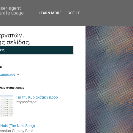
 user-agent
nerate usage
LEARN MORE
GOT IT
εις
te
 Language
▼
είς αναρτήσεις
Για την Κυριακάτικη έξοδο
περισσότερα...
 Nuki (The Nuki Song)
 Version Gummy Bear