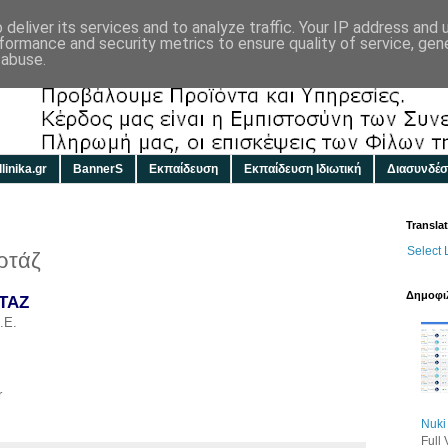
deliver its services and to analyze traffic. Your IP address and
formance and security metrics to ensure quality of service, ge
 abuse.
linika.gr
BannerS
Εκπαίδευση
Εκπαίδευση Ιδιωτική
Διασυνδέσ
Transla
Select
ρτάζ
Δημοφιλ
ΤΑΖ
.Ε.
r
Nuki
Full