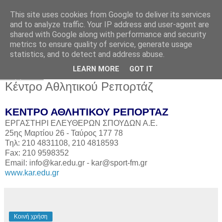
This site uses cookies from Google to deliver its services
and to analyze traffic. Your IP address and user-agent are
shared with Google along with performance and security
metrics to ensure quality of service, generate usage
statistics, and to detect and address abuse.
▼
LEARN MORE
GOT IT
Σάββατο
Κέντρο Αθλητικού Ρεπορτάζ
ΚΕΝΤΡΟ ΑΘΛΗΤΙΚΟΥ ΡΕΠΟΡΤΑΖ
ΕΡΓΑΣΤΗΡΙ ΕΛΕΥΘΕΡΩΝ ΣΠΟΥΔΩΝ Α.Ε.
25ης Μαρτίου 26 - Ταύρος 177 78
Τηλ: 210 4831108, 210 4818593
Fax: 210 9598352
Email: info@kar.edu.gr - kar@sport-fm.gr
www.kar.edu.gr
Κοινή χρήση