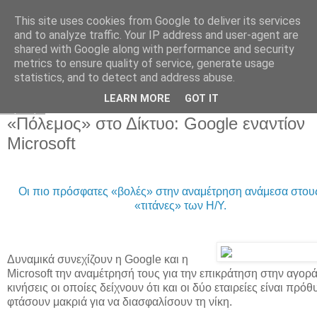
This site uses cookies from Google to deliver its services
and to analyze traffic. Your IP address and user-agent are
shared with Google along with performance and security
metrics to ensure quality of service, generate usage
statistics, and to detect and address abuse.
▼
LEARN MORE
GOT IT
Τρίτη
«Πόλεμος» στο Δίκτυο: Google εναντίον
Microsoft
Οι πιο πρόσφατες «βολές» στην αναμέτρηση ανάμεσα στου
«τιτάνες» των Η/Υ.
Δυναμικά συνεχίζουν η Google και η
Microsoft την αναμέτρησή τους για την επικράτηση στην αγορά
κινήσεις οι οποίες δείχνουν ότι και οι δύο εταιρείες είναι πρόθ
φτάσουν μακριά για να διασφαλίσουν τη νίκη.