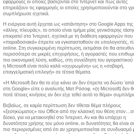
εφαρμογές οι οποίες βασίζονται στο Ίντερνετ και πώς αυτές
επηρεάζουν τις εφαρμογές οι οποίες χρησιμοποιούνται στο γ
συμπλήρωσε σχετικά.
Η ενέργεια αυτή έρχεται ως «απάντηση» στο Google Apps της
«άλλης πλευράς», το οποίο είναι τμήμα μίας γενικότερης τάσ
επικρατεί στο Ίντερνετ, σχετικά με τη διάθεση εφαρμογών που
«παραδοσιακά» έπρεπε να εγκατασταθούν σε υπολογιστές, π
online. Στη συγκεκριμένη περίπτωση, εκτιμάται ότι θα απευθυ
περισσότερο σε μικρές επιχειρήσεις, ή αγοραστές που επιθυμ
πιο οικονομική λύση, καθώς, στη συνείδηση του αγοραστικού 
η Microsoft είναι πολύ καλά «οχυρωμένη» ως η «σοβαρή,
επαγγελματική επιλογή» σε τέτοια θέματα.
«H Microsoft δεν θα το είχε κάνει αν δεν έπρεπε να δώσει 'απ
στη Google» είπε ο αναλυτής Ματ Ρόσοφ. «(η Microsoft) δεν θ
ποτέ τέτοιες κινήσεις αν δεν είχε τεθεί αυτό το θέμα» συμπλή
Βεβαίως, σε καμία περίπτωση δεν τίθεται θέμα πλήρους
«ξεσηκώματος» του Office από την κλασική του θέση στον…
δίσκο, για να μετακινηθεί στο Ίντερνετ. Αν και θα υπάρχει η
δυνατότητα χρήσης του μόνο online, οι δυνατότητες θα είναι 
πιο περιορισμένες από ότι αν χρησιμοποιείται σε συνδυασμό 