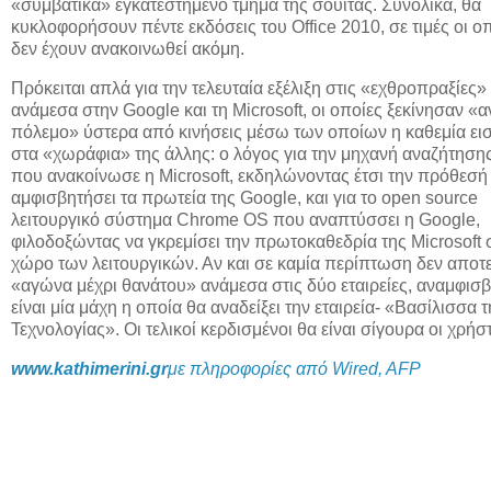
«συμβατικά» εγκατεστημένο τμήμα της σουΐτας. Συνολικά, θα
κυκλοφορήσουν πέντε εκδόσεις του Office 2010, σε τιμές οι ο
δεν έχουν ανακοινωθεί ακόμη.
Πρόκειται απλά για την τελευταία εξέλιξη στις «εχθροπραξίες»
ανάμεσα στην Google και τη Microsoft, οι οποίες ξεκίνησαν «α
πόλεμο» ύστερα από κινήσεις μέσω των οποίων η καθεμία ει
στα «χωράφια» της άλλης: ο λόγος για την μηχανή αναζήτηση
που ανακοίνωσε η Microsoft, εκδηλώνοντας έτσι την πρόθεσή 
αμφισβητήσει τα πρωτεία της Google, και για το open source
λειτουργικό σύστημα Chrome OS που αναπτύσσει η Google,
φιλοδοξώντας να γκρεμίσει την πρωτοκαθεδρία της Microsoft 
χώρο των λειτουργικών. Αν και σε καμία περίπτωση δεν αποτε
«αγώνα μέχρι θανάτου» ανάμεσα στις δύο εταιρείες, αναμφισ
είναι μία μάχη η οποία θα αναδείξει την εταιρεία- «Βασίλισσα τ
Τεχνολογίας». Οι τελικοί κερδισμένοι θα είναι σίγουρα οι χρήστ
www.kathimerini.gr
με πληροφορίες από Wired, AFP