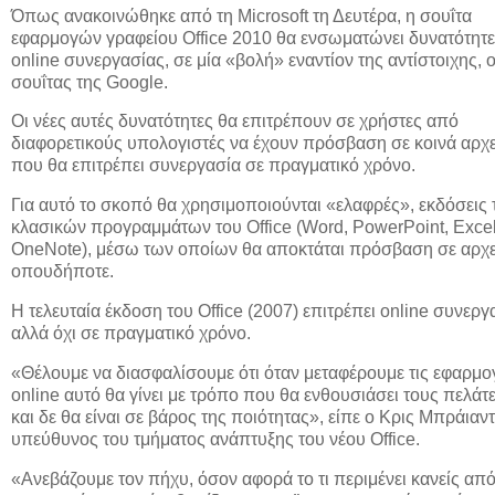
Όπως ανακοινώθηκε από τη Microsoft τη Δευτέρα, η σουΐτα
εφαρμογών γραφείου Office 2010 θα ενσωματώνει δυνατότητ
online συνεργασίας, σε μία «βολή» εναντίον της αντίστοιχης, 
σουΐτας της Google.
Οι νέες αυτές δυνατότητες θα επιτρέπουν σε χρήστες από
διαφορετικούς υπολογιστές να έχουν πρόσβαση σε κοινά αρχεί
που θα επιτρέπει συνεργασία σε πραγματικό χρόνο.
Για αυτό το σκοπό θα χρησιμοποιούνται «ελαφρές», εκδόσεις
κλασικών προγραμμάτων του Office (Word, PowerPoint, Excel
OneNote), μέσω των οποίων θα αποκτάται πρόσβαση σε αρχ
οπουδήποτε.
Η τελευταία έκδοση του Office (2007) επιτρέπει online συνεργ
αλλά όχι σε πραγματικό χρόνο.
«Θέλουμε να διασφαλίσουμε ότι όταν μεταφέρουμε τις εφαρμο
online αυτό θα γίνει με τρόπο που θα ενθουσιάσει τους πελάτ
και δε θα είναι σε βάρος της ποιότητας», είπε ο Κρις Μπράιαντ
υπεύθυνος του τμήματος ανάπτυξης του νέου Office.
«Ανεβάζουμε τον πήχυ, όσον αφορά το τι περιμένει κανείς απ