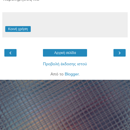
Κοινή χρήση
‹
›
Αρχική σελίδα
Προβολή έκδοσης ιστού
Από το
Blogger
.