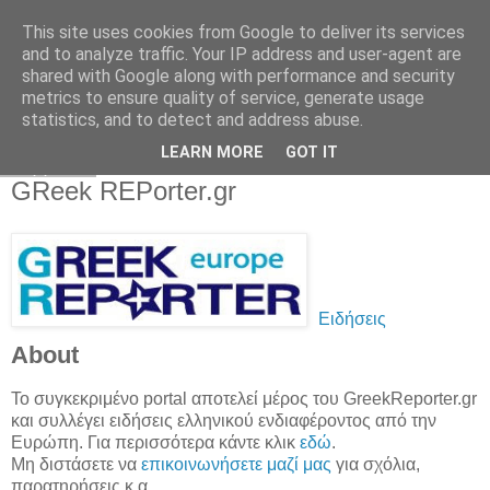
This site uses cookies from Google to deliver its services
and to analyze traffic. Your IP address and user-agent are
shared with Google along with performance and security
metrics to ensure quality of service, generate usage
statistics, and to detect and address abuse.
▼
LEARN MORE
GOT IT
Σάββατο
GReek REPorter.gr
Ειδήσεις
About
Το συγκεκριμένο portal αποτελεί μέρος του GreekReporter.gr
και συλλέγει ειδήσεις ελληνικού ενδιαφέροντος από την
Ευρώπη. Για περισσότερα κάντε κλικ
εδώ
.
Μη διστάσετε να
επικοινωνήσετε μαζί μας
για σχόλια,
παρατηρήσεις κ.α