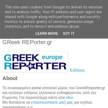
This site uses cookies from Google to deliver its services
and to analyze traffic. Your IP address and user-agent are
shared with Google along with performance and security
metrics to ensure quality of service, generate usage
statistics, and to detect and address abuse.
▼
LEARN MORE
GOT IT
Σάββατο
GReek REPorter.gr
Ειδήσεις
About
Το συγκεκριμένο portal αποτελεί μέρος του GreekReporter.gr
και συλλέγει ειδήσεις ελληνικού ενδιαφέροντος από την
Ευρώπη. Για περισσότερα κάντε κλικ
εδώ
.
Μη διστάσετε να
επικοινωνήσετε μαζί μας
για σχόλια,
παρατηρήσεις κ.α