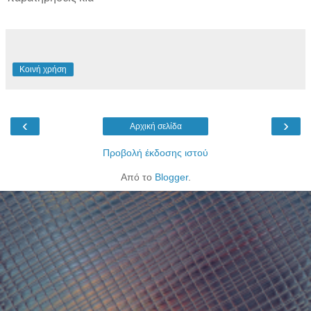
Κοινή χρήση
‹
›
Αρχική σελίδα
Προβολή έκδοσης ιστού
Από το
Blogger
.